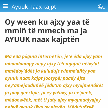
Pasar al contenido principal
Ayuuk naax kajpt
Se
Oy ween ku ajxy yaa të
mmiñ të mmech ma ja
AYUUK naax kajptën
Ma ëda página internetën, jeꞌe ëda ajxy yam
mbaadaampy nepy ajxy tëꞌëngajnë mꞌixyꞌat
mmëdoyꞌádët ja kuꞌudujt winmaꞌañty yaa
ayuuk naax kajpt jootypë; paady ëjts
nëyꞌamëjaaduñëë jëduꞌun ajxy myajmënákët
ja jaay geechpë, ja ëy yaꞌaxy, ja eeꞌpëëk,
mëdoowëëk, mët ti jaty ajxy myajmaajyajpy
nebyë ayuuk jëyaꞌay ajxyën. Mëduꞌuñtyë