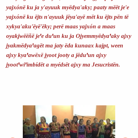
yajxónë ku ja y'ayuuk myëdya'aky; paaty mëët je'e
yajxónë ku ëjts n'ayuuk jëya'ayë mët ku ëjts pën të
xykya'aku'ëyë'ëky; perë maas yajxón a maas
oyakjwëëñë jeꞌe duꞌun ku ja Ojyemmyëdyaꞌaky ajxy
jyakmëdyaꞌagët ma jaty ëda kunaax kajpt, ween
ajxy kyaꞌawëxë jyoot jooty a jëduꞌun ajxy
jyootꞌwiꞌimbídët a myédsët ajxy ma Jesucristën.