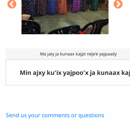
Ma jaty ja kunaax kajpt nëje'e yajpaady
Min ajxy ku'ix yajpoo'x ja kunaax ka
Send us your comments or questions