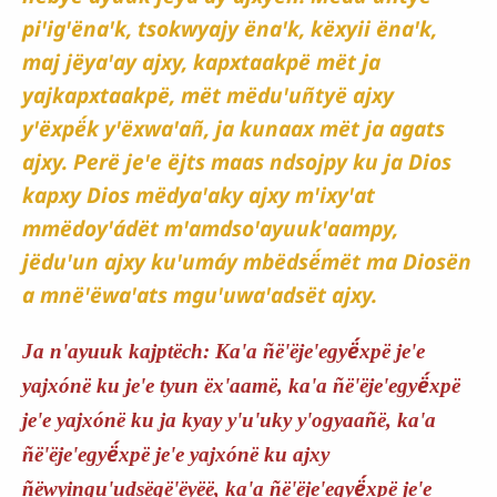
piꞌigꞌënaꞌk, tsokwyajy ënaꞌk, këxyii ënaꞌk,
maj jëyaꞌay ajxy, kapxtaakpë mët ja
yajkapxtaakpë, mët mëduꞌuñtyë ajxy
yꞌëxpë́k yꞌëxwaꞌañ, ja kunaax mët ja agats
ajxy. Perë jeꞌe ëjts maas ndsojpy ku ja Dios
kapxy Dios mëdyaꞌaky ajxy mꞌixyꞌat
mmëdoyꞌádët mꞌamdsoꞌayuukꞌaampy,
jëduꞌun ajxy kuꞌumáy mbëdsë́mët ma Diosën
a mnëꞌëwaꞌats mguꞌuwaꞌadsët ajxy.
ë́
Ja n'ayuuk kajptëch: Ka'a ñë'ëje'egy
xpë je'e
ë́
yajxónë ku je'e tyun ëx'aamë, ka'a ñë'ëje'egy
xpë
je'e yajxónë ku ja kyay y'u'uky y'ogyaañë, ka'a
ë́
ñë'ëje'egy
xpë je'e yajxónë ku ajxy
ë́
ñëwyingu'udsëgë'ëyëë, ka'a ñë'ëje'egy
xpë je'e