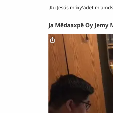
¡Ku Jesús mꞌíxyꞌádët mꞌamds
Ja Mëdaaxpë Oy Jemy
Archivo de vídeo