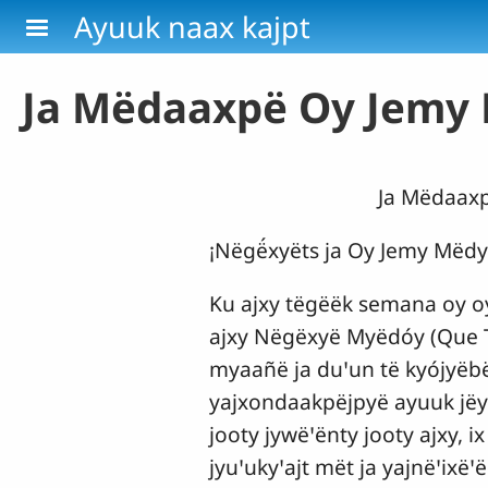
Pasar al contenido principal
Ayuuk naax kajpt
Ja Mëdaaxpë Oy Jemy
Ja Mëdaax
¡Nëgë́xyëts ja Oy Jemy Më
Ku ajxy tëgëëk semana oy oy
ajxy Nëgëxyë Myëdóy (Que 
myaañë ja duꞌun të kyójyëb
yajxondaakpëjpyë ayuuk jëya
jooty jywëꞌënty jooty ajxy,
jyuꞌukyꞌajt mët ja yajnëꞌixëꞌë