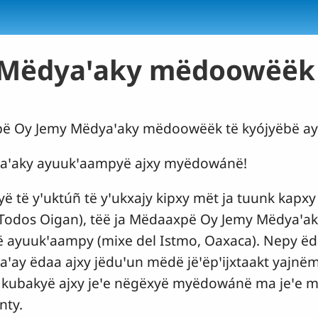
 Mëdyaꞌaky mëdoowëëk 
pë Oy Jemy Mëdyaꞌaky mëdoowëëk të kyójyëbë a
dyaꞌaky ayuukꞌaampyë ajxy myëdowánë!
ë të yꞌuktúñ të yꞌukxajy kipxy mët ja tuunk kapx
Todos Oigan), tëë ja Mëdaaxpë Oy Jemy Mëdyaꞌa
ë ayuukꞌaampy (mixe del Istmo, Oaxaca). Nepy ëda
ꞌay ëdaa ajxy jëduꞌun mëdë jëꞌëpꞌijxtaakt yajnëm
 ix kubakyë ajxy jeꞌe nëgëxyë myëdowánë ma jeꞌe 
nty.