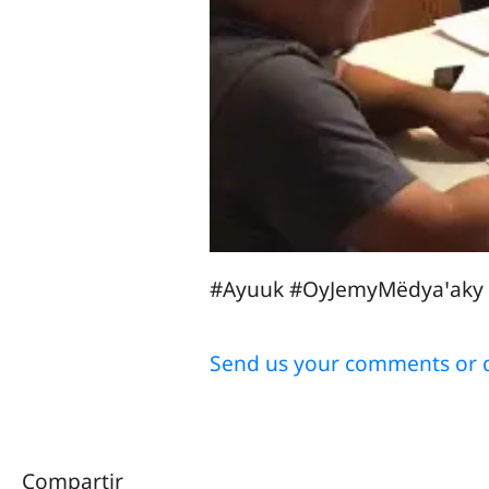
#Ayuuk #OyJemyMëdyaꞌaky
Send us your comments or 
Compartir