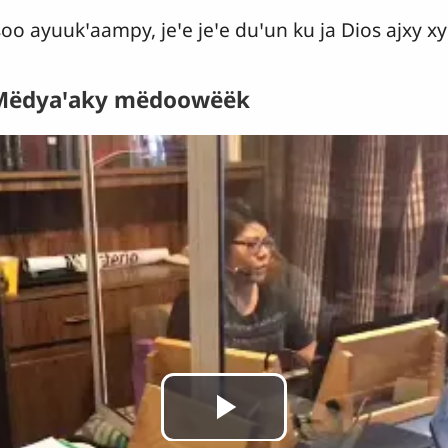
oo ayuukꞌaampy, jeꞌe jeꞌe duꞌun ku ja Dios ajxy x
 Mëdyaꞌaky mëdoowëëk
Reproducir