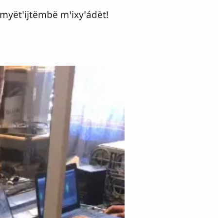
ymyëtꞌijtëmbë mꞌixyꞌádët!